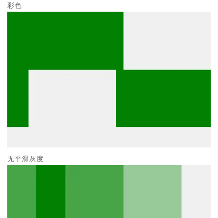
彩色
无平滑灰度