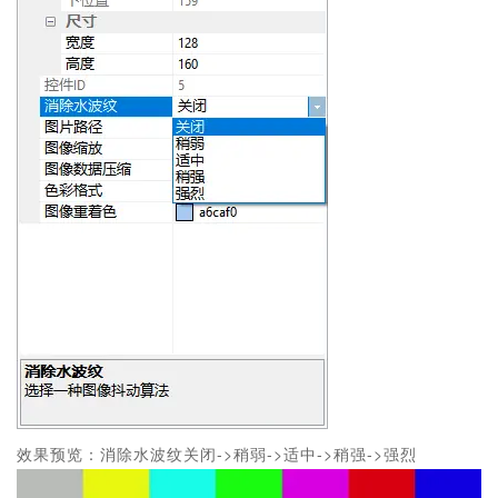
效果预览：消除水波纹关闭->稍弱->适中->稍强->强烈