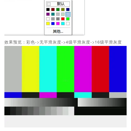
效果预览：彩色->无平滑灰度->4级平滑灰度->16级平滑灰度