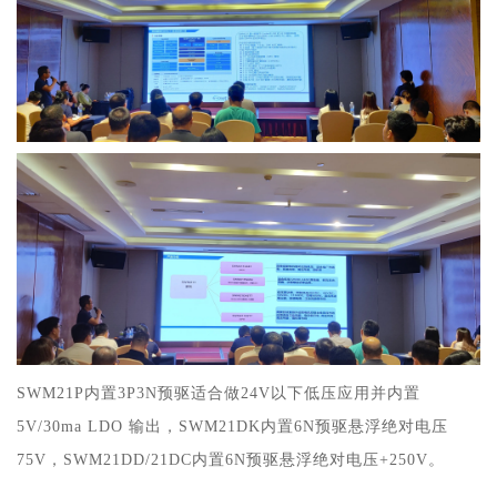
SWM21P内置3P3N预驱适合做24V以下低压应用并内置
5V/30ma LDO 输出，SWM21DK内置6N预驱悬浮绝对电压
75V，SWM21DD/21DC内置6N预驱悬浮绝对电压+250V。